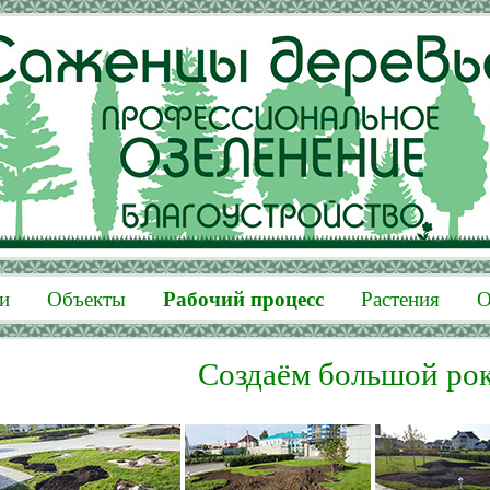
и
Объекты
Рабочий процесс
Растения
О
Создаём большой ро