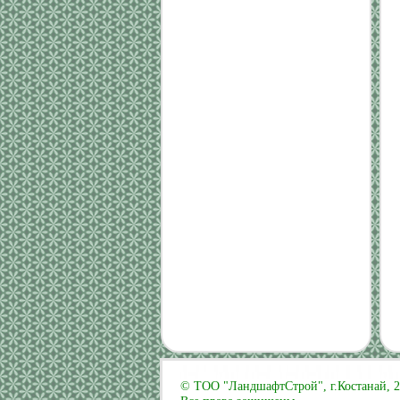
© ТОО "ЛандшафтCтрой", г.Костанай, 20